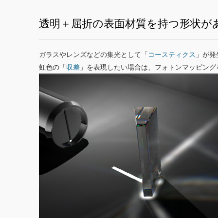
透明＋屈折の表面材質を持つ形状が
ガラスやレンズなどの集光として「
コースティクス
」が発
虹色の「
収差
」を表現したい場合は、フォトンマッピング